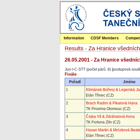
Information
CDSF Members
Competi
Results - Za Hranice všedníc
26.05.2001 - Za Hranice všedníc
Jun-I-C-STT (počet párů: 8) [postupová sout
Finále
Pořadí
Jméno
1
Klimánek Bořivoj & Legerská J
Elán Třinec (CZ)
2
Brach Radim & Pikalová Hana
TK Proxima Olomouc (CZ)
3
Čejka Vít & Zdráhalová Anna
TK Fortuna Zlín (CZ)
4
Hasan Martin & Mrózková Beat
Elán Třinec (CZ)