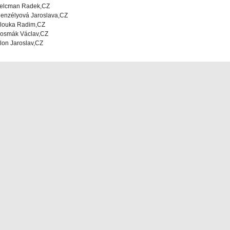
elcman Radek,CZ
enzélyová Jaroslava,CZ
louka Radim,CZ
osmák Václav,CZ
lon Jaroslav,CZ