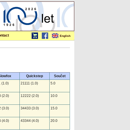
ntact
English
lowfox
Quickstep
Součet
 (1.0)
21111 (1.0)
5.0
 (2.0)
12222 (2.0)
10.0
 (3.0)
34433 (3.0)
15.0
 (4.0)
43344 (4.0)
20.0