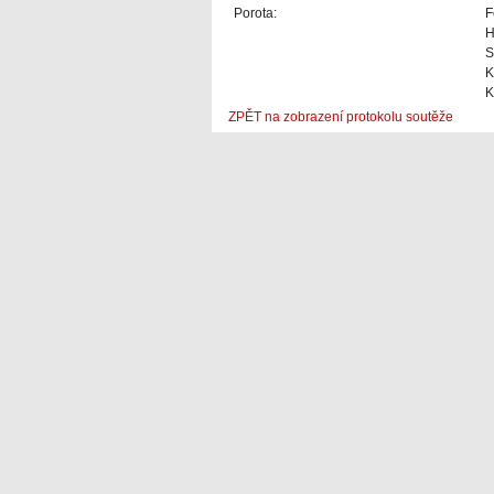
Porota:
F
H
S
K
K
ZPĚT na zobrazení protokolu soutěže