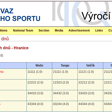
tions
National Team
Section
Media
Advertisement
Links
Co
h dnů
h dnů - Hranice
ěž]
Waltz
Tango
Valčík
S
ana
11111 (1.0)
21111 (1.0)
11121 (1.0)
21121
22222 (2.0)
12323 (2.0)
22212 (2.0)
12213
34433 (3.0)
34432 (3.0)
33433 (3.0)
34332
a
43344 (4.0)
43244 (4.0)
44344 (4.0)
43444