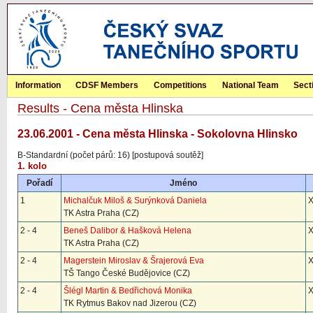
Information
CDSF Members
Competitions
National Team
Sect
Results - Cena města Hlinska
23.06.2001 - Cena města Hlinska - Sokolovna Hlinsko
B-Standardní (počet párů: 16) [postupová soutěž]
1. kolo
Pořadí
Jméno
1
Michalčuk Miloš & Surýnková Daniela
TK Astra Praha (CZ)
2 - 4
Beneš Dalibor & Hašková Helena
TK Astra Praha (CZ)
2 - 4
Magerstein Miroslav & Šrajerová Eva
TŠ Tango České Budějovice (CZ)
2 - 4
Šlégl Martin & Bedřichová Monika
TK Rytmus Bakov nad Jizerou (CZ)