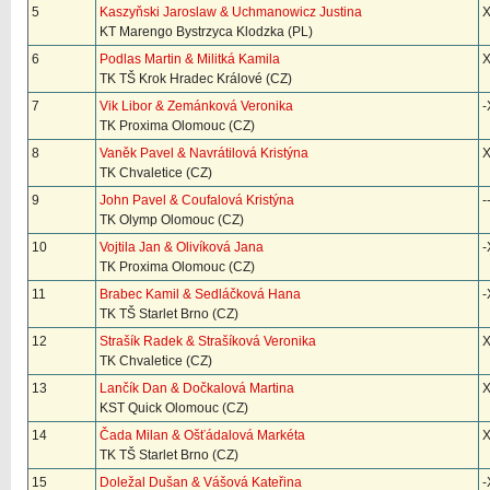
5
Kaszyňski Jaroslaw & Uchmanowicz Justina
KT Marengo Bystrzyca Klodzka (PL)
6
Podlas Martin & Militká Kamila
TK TŠ Krok Hradec Králové (CZ)
7
Vik Libor & Zemánková Veronika
-
TK Proxima Olomouc (CZ)
8
Vaněk Pavel & Navrátilová Kristýna
TK Chvaletice (CZ)
9
John Pavel & Coufalová Kristýna
-
TK Olymp Olomouc (CZ)
10
Vojtila Jan & Olivíková Jana
-
TK Proxima Olomouc (CZ)
11
Brabec Kamil & Sedláčková Hana
-
TK TŠ Starlet Brno (CZ)
12
Strašík Radek & Strašíková Veronika
X
TK Chvaletice (CZ)
13
Lančík Dan & Dočkalová Martina
X
KST Quick Olomouc (CZ)
14
Čada Milan & Ošťádalová Markéta
X
TK TŠ Starlet Brno (CZ)
15
Doležal Dušan & Vášová Kateřina
-