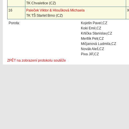
TK Chvaletice (CZ)
16
Paleček Viktor & Hloušková Michaela
X
TK TŠ Starlet Brno (CZ)
Porota:
Kojetín Pavel,CZ
Koki Emil,CZ
Krtička Stanislav,CZ
Mertlík Petr,CZ
Mičjanová Ludmila,CZ
Novák Aleš,CZ
Pixa Jiří,CZ
ZPĚT na zobrazení protokolu soutěže