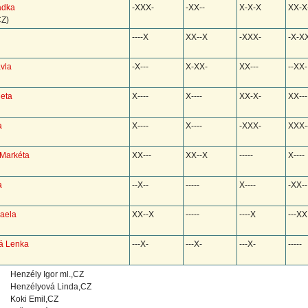
adka
-XXX-
-XX--
X-X-X
XX-X
CZ)
----X
XX--X
-XXX-
-X-X
vla
-X---
X-XX-
XX---
--XX-
neta
X----
X----
XX-X-
XX---
a
X----
X----
-XXX-
XXX-
 Markéta
XX---
XX--X
-----
X----
a
--X--
-----
X----
-XX--
haela
XX--X
-----
----X
---XX
vá Lenka
---X-
---X-
---X-
-----
Henzély Igor ml.,CZ
Henzélyová Linda,CZ
Koki Emil,CZ