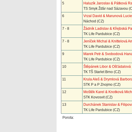
5
Haluzík Jaroslav & Pátková R
TS Smyk Žďár nad Sázavou (
6
Vrzal David & Marunová Lucie
Náchod (CZ)
7 - 8
Žádník Ladislav & Křejbská Pa
TK Life Pardubice (CZ)
7 - 8
Jeníček Michal & Knittelová A
TK Life Pardubice (CZ)
9
Marek Petr & Svobodová Han
TK Life Pardubice (CZ)
10
Štěpánek Libor & Ošťádalová
TK TŠ Starlet Brno (CZ)
11
Krula Aleš & Drymlová Barbor
STK P a P Znojmo (CZ)
12
Moštěk Karel & Knotková Mic
STK Kovosvit (CZ)
13
Durchánek Stanislav & Filipo
TK Life Pardubice (CZ)
Porota: