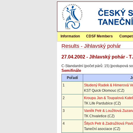
Information
CDSF Members
Competi
Results - Jihlavský pohár
27.04.2002 - Jihlavský pohár - 
C-Standardní (počet párů: 15) [postupová so
Semifinále
Pořadí
J
1
Studený Radek & Himerová V
KST Quick Olomouc (CZ)
2
Kroupa Jan & Toupalová Kate
TK Life Pardubice (CZ)
3
Vaněk Petr & Loužilová Zuzan
TK Chvaletice (CZ)
4
Šitych Petr & Zadražilová Pavl
Taneční asociace (CZ)