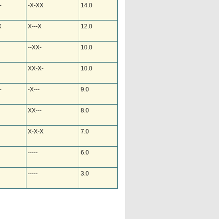
-
-X-XX
14.0
X
X---X
12.0
--XX-
10.0
XX-X-
10.0
-
-X---
9.0
XX---
8.0
X-X-X
7.0
-----
6.0
-----
3.0