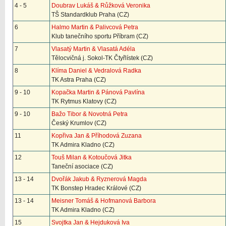
4 - 5
Doubrav Lukáš & Růžková Veronika
TŠ Standardklub Praha (CZ)
6
Halmo Martin & Palivcová Petra
Klub tanečního sportu Příbram (CZ)
7
Vlasatý Martin & Vlasatá Adéla
Tělocvičná j. Sokol-TK Čtyřlístek (CZ)
8
Klíma Daniel & Vedralová Radka
TK Astra Praha (CZ)
9 - 10
Kopačka Martin & Pánová Pavlína
TK Rytmus Klatovy (CZ)
9 - 10
Bažo Tibor & Novotná Petra
Český Krumlov (CZ)
11
Kopřiva Jan & Příhodová Zuzana
TK Admira Kladno (CZ)
12
Touš Milan & Kotoučová Jitka
Taneční asociace (CZ)
13 - 14
Dvořák Jakub & Ryznerová Magda
TK Bonstep Hradec Králové (CZ)
13 - 14
Meisner Tomáš & Hofmanová Barbora
TK Admira Kladno (CZ)
15
Svojtka Jan & Hejduková Iva