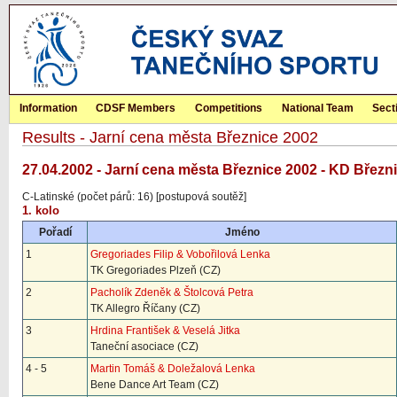
Information
CDSF Members
Competitions
National Team
Sect
Results - Jarní cena města Březnice 2002
27.04.2002 - Jarní cena města Březnice 2002 - KD Březn
C-Latinské (počet párů: 16) [postupová soutěž]
1. kolo
Pořadí
Jméno
1
Gregoriades Filip & Vobořilová Lenka
TK Gregoriades Plzeň (CZ)
2
Pacholík Zdeněk & Štolcová Petra
TK Allegro Říčany (CZ)
3
Hrdina František & Veselá Jitka
Taneční asociace (CZ)
4 - 5
Martin Tomáš & Doležalová Lenka
Bene Dance Art Team (CZ)