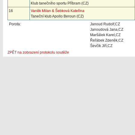
Klub tanečního sportu Příbram (CZ)
16
Vaněk Milan & Šebková Kateřina
Taneční klub Apollo Beroun (CZ)
Porota:
Janoud Rudolf,CZ
Janoudová Jana,CZ
Maršálek Karel,CZ
Řeřábek Zdeněk,CZ
Ševčík Jiří,CZ
ZPĚT na zobrazení protokolu soutěže