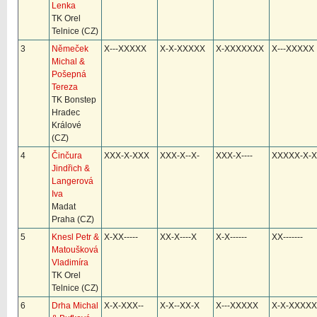
Lenka
TK Orel
Telnice (CZ)
3
Němeček
X---XXXXX
X-X-XXXXX
X-XXXXXXX
X---XXXXX
Michal &
Pošepná
Tereza
TK Bonstep
Hradec
Králové
(CZ)
4
Činčura
XXX-X-XXX
XXX-X--X-
XXX-X----
XXXXX-X-X
Jindřich &
Langerová
Iva
Madat
Praha (CZ)
5
Knesl Petr &
X-XX-----
XX-X----X
X-X------
XX-------
Matoušková
Vladimíra
TK Orel
Telnice (CZ)
6
Drha Michal
X-X-XXX--
X-X--XX-X
X---XXXXX
X-X-XXXXX