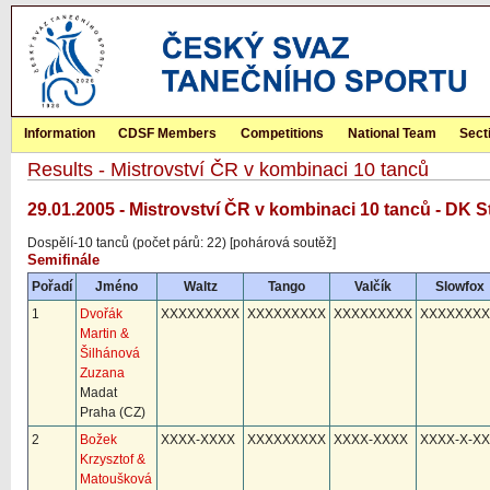
Information
CDSF Members
Competitions
National Team
Sect
Results - Mistrovství ČR v kombinaci 10 tanců
29.01.2005 - Mistrovství ČR v kombinaci 10 tanců - DK S
Dospělí-10 tanců (počet párů: 22) [pohárová soutěž]
Semifinále
Pořadí
Jméno
Waltz
Tango
Valčík
Slowfox
1
Dvořák
XXXXXXXXX
XXXXXXXXX
XXXXXXXXX
XXXXXXXX
Martin &
Šilhánová
Zuzana
Madat
Praha (CZ)
2
Božek
XXXX-XXXX
XXXXXXXXX
XXXX-XXXX
XXXX-X-XX
Krzysztof &
Matoušková