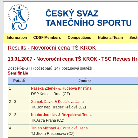
Information
CDSF Members
Competitions
National Team
Sect
Results - Novoroční cena TŠ KROK
13.01.2007 - Novoroční cena TŠ KROK - TSC Revues Hr
Dospělí-B-STT (počet párů: 14) [postupová soutěž]
Semifinále
Pořadí
Jméno
1
Paseka Zdeněk & Hudeová Kristýna
DSP Kometa Brno (CZ)
2 - 3
Samek David & Kopčilová Jana
TK Bonstep Hradec Králové (CZ)
2 - 3
Kouba Jaroslav & Bezpalcová Tereza
TK Astra Praha (CZ)
4
Trojan Michael & Coufalová Hana
TJ Jiskra Raspenava (CZ)