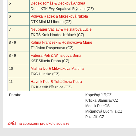
5
Dědek Tomáš & Dědková Andrea
Duet- KTK Evy Kopalové Frýdlant (CZ)
6
Polívka Radek & Mikesková Nikola
DTK Mini-M Liberec (CZ)
7
Neubauer Václav & Hejzlarová Lucie
TK TŠ Krok Hradec Králové (CZ)
8 - 9
Kalina František & Hoskovcová Marie
TJ Jiskra Raspenava (CZ)
8 - 9
Fabera Petr & Winzigová Soňa
KST Silueta Praha (CZ)
10
Malina Ivo & Mrkvičková Martina
TKG Hlinsko (CZ)
11
Havrlík Petr & Tuháčková Petra
TK Klassik Březnice (CZ)
Porota:
Kopečný Jiří,CZ
Krtička Stanislav,CZ
Mertlík Petr,CS
Mičjanová Ludmila,CZ
Pixa Jiří,CZ
ZPĚT na zobrazení protokolu soutěže