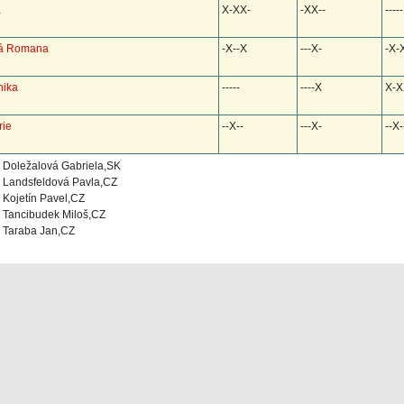
a
X-XX-
-XX--
-----
vá Romana
-X--X
---X-
-X-
nika
-----
----X
X-X
rie
--X--
---X-
--X-
Doležalová Gabriela,SK
Landsfeldová Pavla,CZ
Kojetín Pavel,CZ
Tancibudek Miloš,CZ
Taraba Jan,CZ