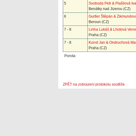
5
Svoboda Petr & Plašilová Iv
Benátky nad Jizerou (CZ)
6
Gurtler Štěpán & Zikmundo
Beroun (CZ)
7 - 8
Linha Lukáš & Lhotová Vero
Praha (CZ)
7 - 8
Kunst Jan & Ondruchová Ma
Praha (CZ)
Porota:
ZPĚT na zobrazení protokolu soutěže