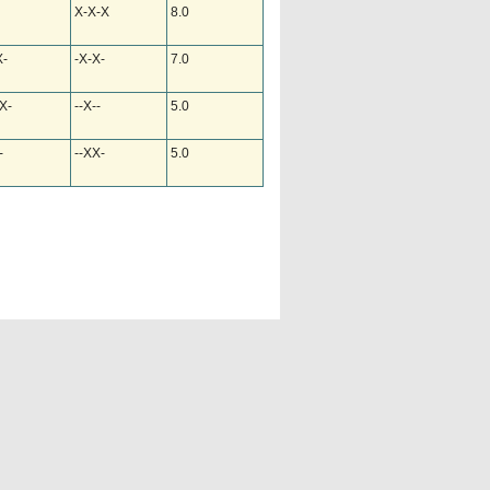
X-X-X
8.0
X-
-X-X-
7.0
X-
--X--
5.0
-
--XX-
5.0