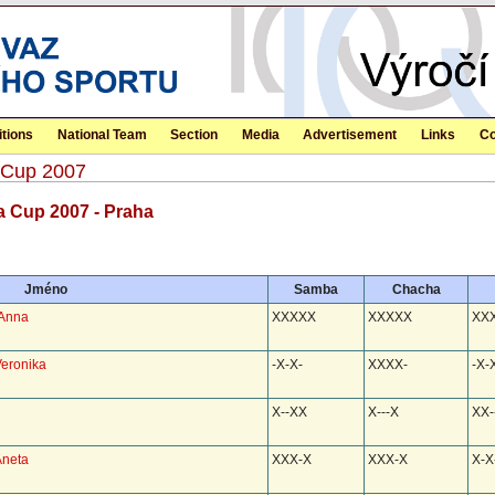
tions
National Team
Section
Media
Advertisement
Links
Co
a Cup 2007
a Cup 2007 - Praha
Jméno
Samba
Chacha
 Anna
XXXXX
XXXXX
XX
Veronika
-X-X-
XXXX-
-X-
X--XX
X---X
XX-
Aneta
XXX-X
XXX-X
X-X