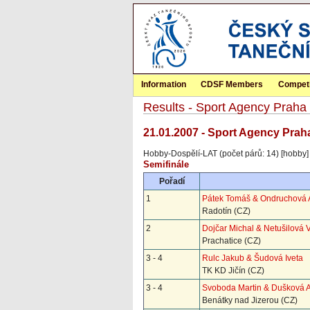
Information
CDSF Members
Competi
Results - Sport Agency Prah
21.01.2007 - Sport Agency Prah
Hobby-Dospělí-LAT (počet párů: 14) [hobby]
Semifinále
Pořadí
1
Pátek Tomáš & Ondruchová
Radotín (CZ)
2
Dojčar Michal & Netušilová 
Prachatice (CZ)
3 - 4
Rulc Jakub & Šudová Iveta
TK KD Jičín (CZ)
3 - 4
Svoboda Martin & Dušková 
Benátky nad Jizerou (CZ)