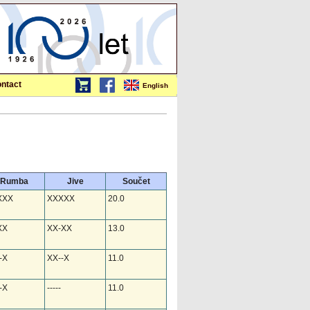
ntact
English
Rumba
Jive
Součet
XXX
XXXXX
20.0
XX
XX-XX
13.0
-X
XX--X
11.0
-X
-----
11.0