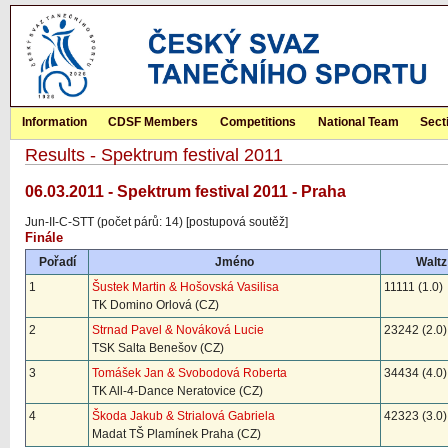
Information
CDSF Members
Competitions
National Team
Sect
Results - Spektrum festival 2011
06.03.2011 - Spektrum festival 2011 - Praha
Jun-II-C-STT (počet párů: 14) [postupová soutěž]
Finále
Pořadí
Jméno
Waltz
1
Šustek Martin & Hošovská Vasilisa
11111 (1.0)
TK Domino Orlová (CZ)
2
Strnad Pavel & Nováková Lucie
23242 (2.0)
TSK Salta Benešov (CZ)
3
Tomášek Jan & Svobodová Roberta
34434 (4.0)
TK All-4-Dance Neratovice (CZ)
4
Škoda Jakub & Strialová Gabriela
42323 (3.0)
Madat TŠ Plamínek Praha (CZ)