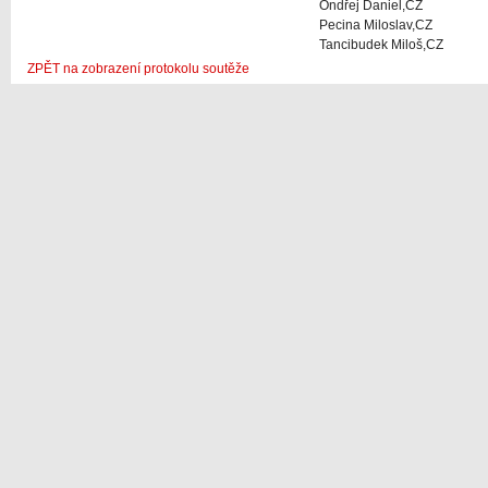
Ondřej Daniel,CZ
Pecina Miloslav,CZ
Tancibudek Miloš,CZ
ZPĚT na zobrazení protokolu soutěže