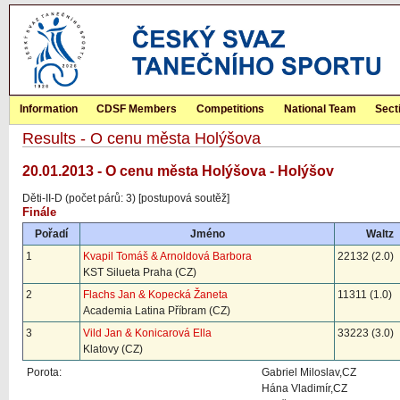
Information
CDSF Members
Competitions
National Team
Sect
Results - O cenu města Holýšova
20.01.2013 - O cenu města Holýšova - Holýšov
Děti-II-D (počet párů: 3) [postupová soutěž]
Finále
Pořadí
Jméno
Waltz
1
Kvapil Tomáš & Arnoldová Barbora
22132 (2.0)
KST Silueta Praha (CZ)
2
Flachs Jan & Kopecká Žaneta
11311 (1.0)
Academia Latina Příbram (CZ)
3
Vild Jan & Konicarová Ella
33223 (3.0)
Klatovy (CZ)
Porota:
Gabriel Miloslav,CZ
Hána Vladimír,CZ