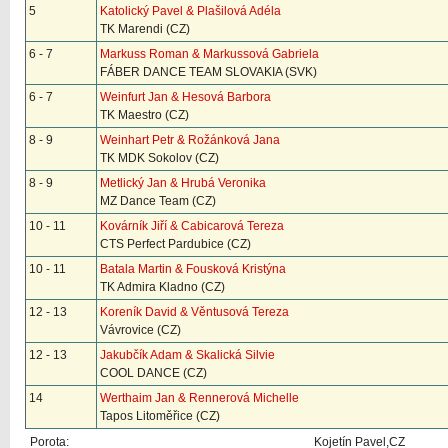
5
Katolický Pavel & Plašilová Adéla
TK Marendi (CZ)
6 - 7
Markuss Roman & Markussová Gabriela
FÁBER DANCE TEAM SLOVAKIA (SVK)
6 - 7
Weinfurt Jan & Hesová Barbora
TK Maestro (CZ)
8 - 9
Weinhart Petr & Rožánková Jana
TK MDK Sokolov (CZ)
8 - 9
Metlický Jan & Hrubá Veronika
MZ Dance Team (CZ)
10 - 11
Kovárník Jiří & Cabicarová Tereza
CTS Perfect Pardubice (CZ)
10 - 11
Batala Martin & Fousková Kristýna
TK Admira Kladno (CZ)
12 - 13
Koreník David & Věntusová Tereza
Vávrovice (CZ)
12 - 13
Jakubčík Adam & Skalická Silvie
COOL DANCE (CZ)
14
Werthaim Jan & Rennerová Michelle
Tapos Litoměřice (CZ)
Porota:
Kojetín Pavel,CZ