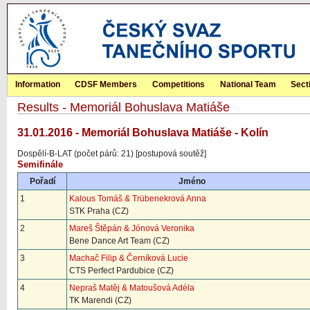
Information
CDSF Members
Competitions
National Team
Sect
Results - Memoriál Bohuslava Matiáše
31.01.2016 - Memoriál Bohuslava Matiáše - Kolín
Dospělí-B-LAT (počet párů: 21) [postupová soutěž]
Semifinále
Pořadí
Jméno
1
Kalous Tomáš & Trübenekrová Anna
STK Praha (CZ)
2
Mareš Štěpán & Jónová Veronika
Bene Dance Art Team (CZ)
3
Machač Filip & Černíková Lucie
CTS Perfect Pardubice (CZ)
4
Nepraš Matěj & Matoušová Adéla
TK Marendi (CZ)