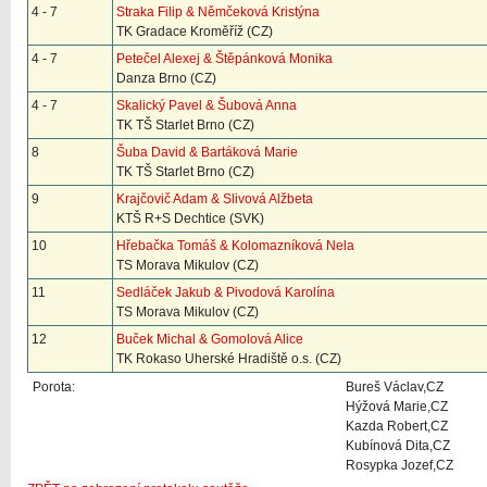
4 - 7
Straka Filip & Němčeková Kristýna
TK Gradace Kroměříž (CZ)
4 - 7
Petečel Alexej & Štěpánková Monika
Danza Brno (CZ)
4 - 7
Skalický Pavel & Šubová Anna
TK TŠ Starlet Brno (CZ)
8
Šuba David & Bartáková Marie
TK TŠ Starlet Brno (CZ)
9
Krajčovič Adam & Slivová Alžbeta
KTŠ R+S Dechtice (SVK)
10
Hřebačka Tomáš & Kolomazníková Nela
TS Morava Mikulov (CZ)
11
Sedláček Jakub & Pivodová Karolína
TS Morava Mikulov (CZ)
12
Buček Michal & Gomolová Alice
TK Rokaso Uherské Hradiště o.s. (CZ)
Porota:
Bureš Václav,CZ
Hýžová Marie,CZ
Kazda Robert,CZ
Kubínová Dita,CZ
Rosypka Jozef,CZ