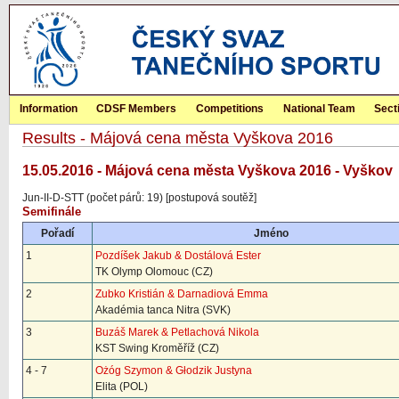
Information
CDSF Members
Competitions
National Team
Sect
Results - Májová cena města Vyškova 2016
15.05.2016 - Májová cena města Vyškova 2016 - Vyškov
Jun-II-D-STT (počet párů: 19) [postupová soutěž]
Semifinále
Pořadí
Jméno
1
Pozdíšek Jakub & Dostálová Ester
TK Olymp Olomouc (CZ)
2
Zubko Kristián & Darnadiová Emma
Akadémia tanca Nitra (SVK)
3
Buzáš Marek & Petlachová Nikola
KST Swing Kroměříž (CZ)
4 - 7
Ożóg Szymon & Głodzik Justyna
Elita (POL)