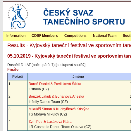
Information
CDSF Members
Competitions
National Team
Sect
Results - Kyjovský taneční festival ve sportovním t
05.10.2019 - Kyjovský taneční festival ve sportovním ta
Dospělí-D-LAT (počet párů: 7) [postupová soutěž]
Finále
Pořadí
Jméno
1
Buroň Daniel & Pavlisková Šárka
Ostrava (CZ)
2
Bouzek Jakub & Burianová Anežka
Infinity Dance Team (CZ)
3
Mikuláš Šimon & Kuchyňková Kristýna
TS Morava Mikulov (CZ)
4
Zym Petr & Lasáková Klára
LR Cosmetic Dance Team Ostrava (CZ)