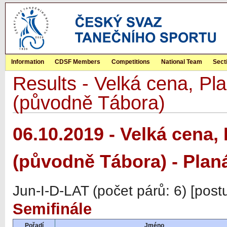
Information
CDSF Members
Competitions
National Team
Sect
Results - Velká cena, Pla
(původně Tábora)
06.10.2019 - Velká cena, 
(původně Tábora) - Plan
Jun-I-D-LAT (počet párů: 6) [pos
Semifinále
Pořadí
Jméno