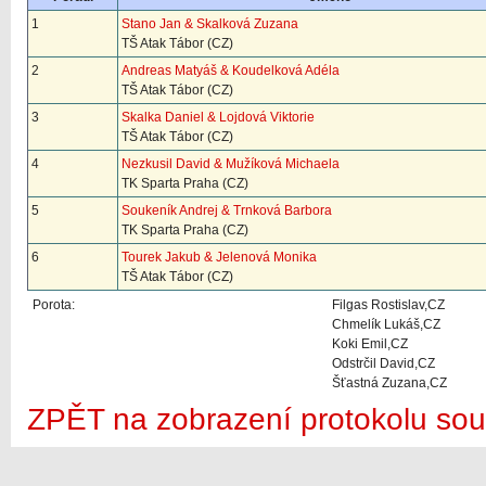
1
Stano Jan & Skalková Zuzana
TŠ Atak Tábor (CZ)
2
Andreas Matyáš & Koudelková Adéla
TŠ Atak Tábor (CZ)
3
Skalka Daniel & Lojdová Viktorie
TŠ Atak Tábor (CZ)
4
Nezkusil David & Mužíková Michaela
TK Sparta Praha (CZ)
5
Soukeník Andrej & Trnková Barbora
TK Sparta Praha (CZ)
6
Tourek Jakub & Jelenová Monika
TŠ Atak Tábor (CZ)
Porota:
Filgas Rostislav,CZ
Chmelík Lukáš,CZ
Koki Emil,CZ
Odstrčil David,CZ
Šťastná Zuzana,CZ
ZPĚT na zobrazení protokolu sou