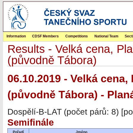
Information
CDSF Members
Competitions
National Team
Sect
Results - Velká cena, Pla
(původně Tábora)
06.10.2019 - Velká cena, 
(původně Tábora) - Plan
Dospělí-B-LAT (počet párů: 8) [p
Semifinále
Pořadí
Jméno