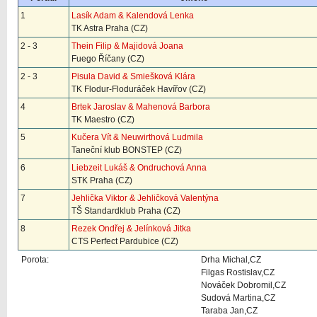
1
Lasík Adam & Kalendová Lenka
TK Astra Praha (CZ)
2 - 3
Thein Filip & Majidová Joana
Fuego Říčany (CZ)
2 - 3
Pisula David & Smiešková Klára
TK Flodur-Floduráček Havířov (CZ)
4
Brtek Jaroslav & Mahenová Barbora
TK Maestro (CZ)
5
Kučera Vít & Neuwirthová Ludmila
Taneční klub BONSTEP (CZ)
6
Liebzeit Lukáš & Ondruchová Anna
STK Praha (CZ)
7
Jehlička Viktor & Jehličková Valentýna
TŠ Standardklub Praha (CZ)
8
Rezek Ondřej & Jelínková Jitka
CTS Perfect Pardubice (CZ)
Porota:
Drha Michal,CZ
Filgas Rostislav,CZ
Nováček Dobromil,CZ
Sudová Martina,CZ
Taraba Jan,CZ