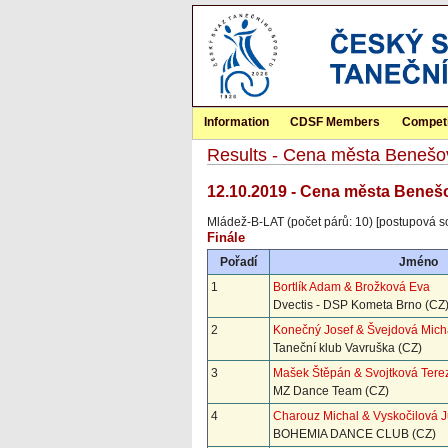
Information
CDSF Members
Competi
Results - Cena města Benešo
12.10.2019 - Cena města Beneš
Mládež-B-LAT (počet párů: 10) [postupová s
Finále
Pořadí
Jméno
1
Bortlík Adam & Brožková Eva
Dvectis - DSP Kometa Brno (CZ
2
Konečný Josef & Švejdová Mich
Taneční klub Vavruška (CZ)
3
Mašek Štěpán & Svojtková Tere
MZ Dance Team (CZ)
4
Charouz Michal & Vyskočilová J
BOHEMIA DANCE CLUB (CZ)