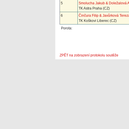
5
Smolucha Jakub & Doležalová 
TK Astra Praha (CZ)
6
Činčura Filip & Javůrková Terez
TK Koškovi Liberec (CZ)
Porota:
ZPĚT na zobrazení protokolu soutěže