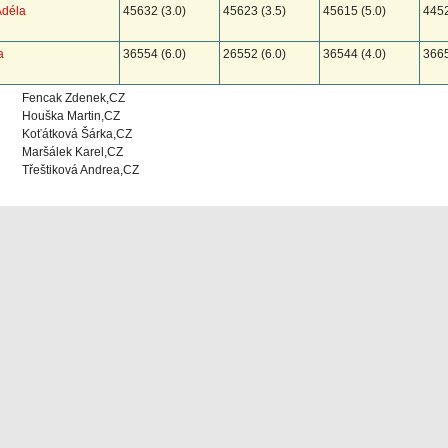
Adéla
45632 (3.0)
45623 (3.5)
45615 (5.0)
4452
a
36554 (6.0)
26552 (6.0)
36544 (4.0)
3665
Fencak Zdenek,CZ
Houška Martin,CZ
Koťátková Šárka,CZ
Maršálek Karel,CZ
Třeštiková Andrea,CZ