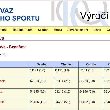
tions
National Team
Section
Media
Advertisement
Links
Co
va
ova - Benešov
outěž]
Samba
Chacha
Rumba
P
11121 (1.0)
11131 (1.0)
11131 (1.0)
1123
)
aela
62313 (2.0)
62314 (2.0)
62223 (2.0)
6331
za
54245 (5.0)
53246 (3.5)
54356 (6.0)
5214
ulie
23466 (4.0)
34465 (5.0)
23462 (3.0)
2546