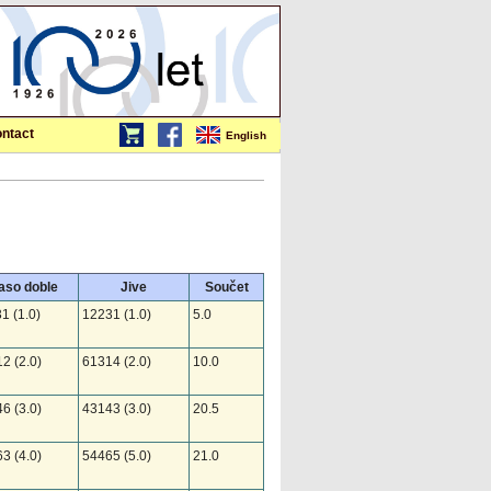
ntact
English
aso doble
Jive
Součet
1 (1.0)
12231 (1.0)
5.0
2 (2.0)
61314 (2.0)
10.0
6 (3.0)
43143 (3.0)
20.5
3 (4.0)
54465 (5.0)
21.0