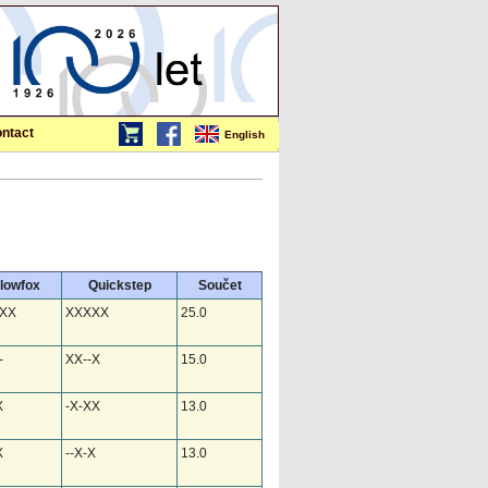
ntact
English
lowfox
Quickstep
Součet
XX
XXXXX
25.0
-
XX--X
15.0
X
-X-XX
13.0
X
--X-X
13.0