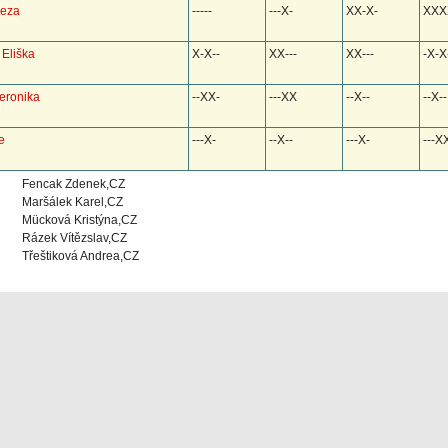
reza
-----
---X-
XX-X-
XXX
Eliška
X-X--
XX---
XX---
-X-X
eronika
--XX-
---XX
--X--
--X--
e
---X-
--X--
---X-
---X
Fencak Zdenek,CZ
Maršálek Karel,CZ
Mücková Kristýna,CZ
Rázek Vítězslav,CZ
Třeštiková Andrea,CZ