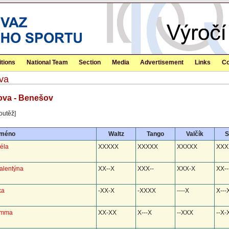
tions
National Team
Section
Media
Advertisement
Links
Co
va
ova - Benešov
outěž]
méno
Waltz
Tango
Valčík
S
éla
XXXXX
XXXXX
XXXXX
XXX
alentýna
XX--X
XXX--
XXX-X
XX--
ka
-XX-X
-XXXX
----X
X---
Emma
XX-XX
X---X
--XXX
--X-