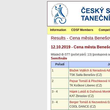
Information
CDSF Members
Competi
Results - Cena města Benešo
12.10.2019 - Cena města Beneš
Mládež-B-STT (počet párů: 13) [postupová s
Semifinále
Pořadí
J
1
Blažek Vojtěch & Neradová Ad
TSK Salta Benešov (CZ)
2
Pejsar Tomáš & Plischkeová V
TK Koškovi Liberec (CZ)
3 - 4
Hájek Lukáš & Daňsová Moni
KAT Zbraslav (CZ)
3 - 4
Berger Tomáš & Nezvedová 
COOL DANCE (CZ)