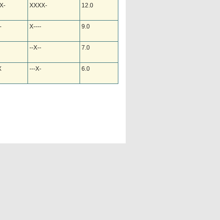
X-
XXXX-
12.0
-
X----
9.0
--X--
7.0
X
---X-
6.0