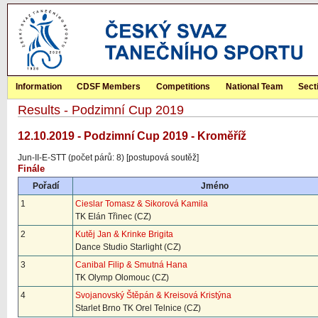
Information
CDSF Members
Competitions
National Team
Sect
Results - Podzimní Cup 2019
12.10.2019 - Podzimní Cup 2019 - Kroměříž
Jun-II-E-STT (počet párů: 8) [postupová soutěž]
Finále
Pořadí
Jméno
1
Cieslar Tomasz & Sikorová Kamila
TK Elán Třinec (CZ)
2
Kutěj Jan & Krinke Brigita
Dance Studio Starlight (CZ)
3
Canibal Filip & Smutná Hana
TK Olymp Olomouc (CZ)
4
Svojanovský Štěpán & Kreisová Kristýna
Starlet Brno TK Orel Telnice (CZ)