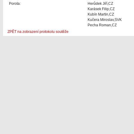
Porota:
Herůdek Jiří,CZ
Karásek Filip,CZ
Kubín Martin,CZ
Kučera Miroslav,SVK
Pecha Roman,CZ
ZPĚT na zobrazení protokolu soutěže