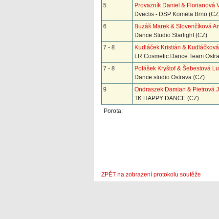
5
Provazník Daniel & Florianová 
Dvectis - DSP Kometa Brno (CZ
6
Buzáš Marek & Slovenčíková A
Dance Studio Starlight (CZ)
7 - 8
Kudláček Kristián & Kudláčkov
LR Cosmetic Dance Team Ostra
7 - 8
Polášek Kryštof & Šebestová Lu
Dance studio Ostrava (CZ)
9
Ondraszek Damian & Pietrová J
TK HAPPY DANCE (CZ)
Porota:
ZPĚT na zobrazení protokolu soutěže