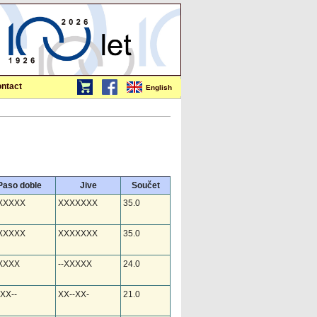
ntact
English
Paso doble
Jive
Součet
XXXXX
XXXXXXX
35.0
XXXXX
XXXXXXX
35.0
XXXXX
--XXXXX
24.0
XX--
XX--XX-
21.0