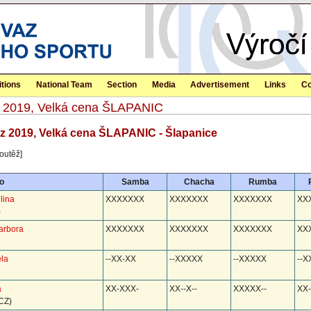
tions
National Team
Section
Media
Advertisement
Links
Co
itz 2019, Velká cena ŠLAPANIC
itz 2019, Velká cena ŠLAPANIC - Šlapanice
outěž]
o
Samba
Chacha
Rumba
lina
XXXXXXX
XXXXXXX
XXXXXXX
XX
)
arbora
XXXXXXX
XXXXXXX
XXXXXXX
XX
la
--XX-XX
--XXXXX
--XXXXX
--
a
XX-XXX-
XX--X--
XXXXX--
XX-
CZ)