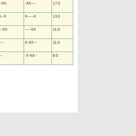
-XX-
-XX----
17.0
X--X
X-----X
13.0
--XX
-----XX
11.0
---
X-XX---
11.0
--
-X-XX--
8.0