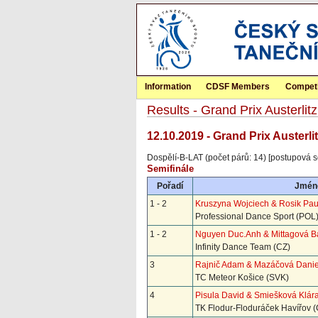
Information
CDSF Members
Competi
Results - Grand Prix Austerl
12.10.2019 - Grand Prix Austerl
Dospělí-B-LAT (počet párů: 14) [postupová s
Semifinále
Pořadí
Jmén
1 - 2
Kruszyna Wojciech & Rosik Pau
Professional Dance Sport (POL
1 - 2
Nguyen Duc.Anh & Mittagová B
Infinity Dance Team (CZ)
3
Rajnič Adam & Mazáčová Danie
TC Meteor Košice (SVK)
4
Pisula David & Smiešková Klár
TK Flodur-Floduráček Havířov (