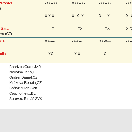
Veronika
-XX--XX
XXX--X-
-XX--X-
-XX
)
neta
X-X-X--
X--X--X
X-----X
X--
á Sára
------X
-----XX
-----XX
X-X
va (CZ)
cie
XX-----
-X-X---
XX-X---
-X--
ulia
---XX--
--X-X--
----X--
-----
Baartzes Grant,JAR
Novotná Jana,CZ
Ondřej Daniel,CZ
Mrázová Renáta,CZ
Bařiak Milan,SVK
Castillo Felix,BE
Surovec Tomáš,SVK