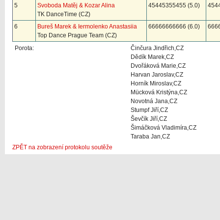
5
Svoboda Matěj & Kozar Alina
45445355455 (5.0)
4544
TK DanceTime (CZ)
6
Bureš Marek & Iermolenko Anastasiia
66666666666 (6.0)
6666
Top Dance Prague Team (CZ)
Porota:
Činčura Jindřich,CZ
Dědík Marek,CZ
Dvořáková Marie,CZ
Harvan Jaroslav,CZ
Horník Miroslav,CZ
Mücková Kristýna,CZ
Novotná Jana,CZ
Stumpf Jiří,CZ
Ševčík Jiří,CZ
Šimáčková Vladimíra,CZ
Taraba Jan,CZ
ZPĚT na zobrazení protokolu soutěže