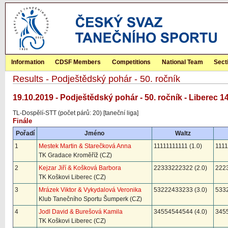
Information
CDSF Members
Competitions
National Team
Sect
Results - Podještědský pohár - 50. ročník
19.10.2019 - Podještědský pohár - 50. ročník - Liberec 1
TL-Dospělí-STT (počet párů: 20) [taneční liga]
Finále
Pořadí
Jméno
Waltz
1
Mestek Martin & Starečková Anna
11111111111 (1.0)
1111
TK Gradace Kroměříž (CZ)
2
Kejzar Jiří & Košková Barbora
22333222322 (2.0)
2223
TK Koškovi Liberec (CZ)
3
Mrázek Viktor & Vykydalová Veronika
53222433233 (3.0)
5332
Klub Tanečního Sportu Šumperk (CZ)
4
Jodl David & Burešová Kamila
34554544544 (4.0)
3455
TK Koškovi Liberec (CZ)