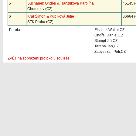
5
Suchánek Ondřej & Hanzlíková Karolína
45145 (
Chomutov (CZ)
6
Král Šimon & Kubíková Julie
66664 (
STK Praha (CZ)
Porota:
Elschek Walter,CZ
Ondřej Daniel,CZ
Stumpf Jiří,CZ
Taraba Jan,CZ
Zabystrzan Petr,CZ
ZPĚT na zobrazení protokolu soutěže