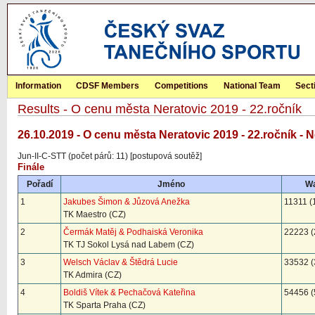
Information
CDSF Members
Competitions
National Team
Sect
Results - O cenu města Neratovic 2019 - 22.ročník
26.10.2019 - O cenu města Neratovic 2019 - 22.ročník - 
Jun-II-C-STT (počet párů: 11) [postupová soutěž]
Finále
Pořadí
Jméno
Wa
1
Jakubes Šimon & Jůzová Anežka
11311 (
TK Maestro (CZ)
2
Čermák Matěj & Podhaiská Veronika
22223 (
TK TJ Sokol Lysá nad Labem (CZ)
3
Welsch Václav & Štědrá Lucie
33532 (
TK Admira (CZ)
4
Boldiš Vítek & Pechačová Kateřina
54456 (
TK Sparta Praha (CZ)