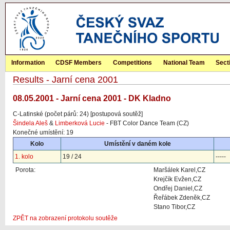
Information
CDSF Members
Competitions
National Team
Sect
Results - Jarní cena 2001
08.05.2001 - Jarní cena 2001 - DK Kladno
C-Latinské (počet párů: 24) [postupová soutěž]
Šindela Aleš
&
Limberková Lucie
- FBT Color Dance Team (CZ)
Konečné umístění: 19
Kolo
Umístění v daném kole
1. kolo
19 / 24
-----
Porota:
Maršálek Karel,CZ
Krejčík Evžen,CZ
Ondřej Daniel,CZ
Řeřábek Zdeněk,CZ
Stano Tibor,CZ
ZPĚT na zobrazení protokolu soutěže