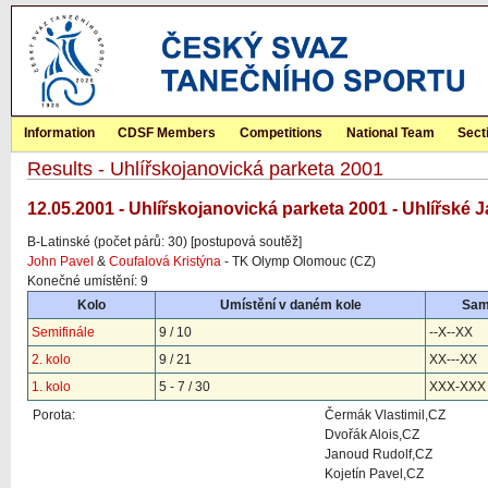
Information
CDSF Members
Competitions
National Team
Sect
Results - Uhlířskojanovická parketa 2001
12.05.2001 - Uhlířskojanovická parketa 2001 - Uhlířské 
B-Latinské (počet párů: 30) [postupová soutěž]
John Pavel
&
Coufalová Kristýna
- TK Olymp Olomouc (CZ)
Konečné umístění: 9
Kolo
Umístění v daném kole
Sam
Semifinále
9 / 10
--X--XX
2. kolo
9 / 21
XX---XX
1. kolo
5 - 7 / 30
XXX-XXX
Porota:
Čermák Vlastimil,CZ
Dvořák Alois,CZ
Janoud Rudolf,CZ
Kojetín Pavel,CZ