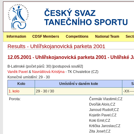
Information
CDSF Members
Competitions
National Team
Sect
Results - Uhlířskojanovická parketa 2001
12.05.2001 - Uhlířskojanovická parketa 2001 - Uhlířské 
B-Latinské (počet párů: 30) [postupová soutěž]
Vaněk Pavel
&
Navrátilová Kristýna
- TK Chvaletice (CZ)
Konečné umístění: 29 - 30
Kolo
Umístění v daném kole
S
1. kolo
29 - 30 / 30
-XX----
Porota:
Čermák Vlastimil,CZ
Dvořák Alois,CZ
Janoud Rudolf,CZ
Kojetín Pavel,CZ
Koki Emil,CZ
Krtička Jaroslav,CZ
Zita Josef,CZ