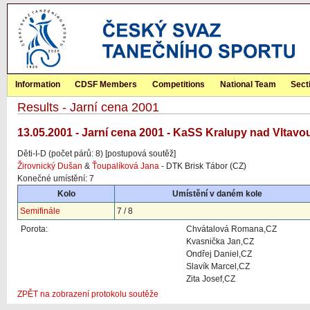
Information
CDSF Members
Competitions
National Team
Sect
Results - Jarní cena 2001
13.05.2001 - Jarní cena 2001 - KaSS Kralupy nad Vltavo
Děti-I-D (počet párů: 8) [postupová soutěž]
Žirovnický Dušan
&
Ťoupalíková Jana
- DTK Brisk Tábor (CZ)
Konečné umístění: 7
Kolo
Umístění v daném kole
Semifinále
7 / 8
Porota:
Chvátalová Romana,CZ
Kvasnička Jan,CZ
Ondřej Daniel,CZ
Slavík Marcel,CZ
Zita Josef,CZ
ZPĚT na zobrazení protokolu soutěže