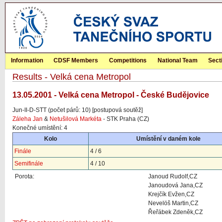
Information
CDSF Members
Competitions
National Team
Sect
Results - Velká cena Metropol
13.05.2001 - Velká cena Metropol - České Budějovice
Jun-II-D-STT (počet párů: 10) [postupová soutěž]
Záleha Jan
&
Netušilová Markéta
- STK Praha (CZ)
Konečné umístění: 4
Kolo
Umístění v daném kole
Finále
4 / 6
Semifinále
4 / 10
Porota:
Janoud Rudolf,CZ
Janoudová Jana,CZ
Krejčík Evžen,CZ
Nevelöš Martin,CZ
Řeřábek Zdeněk,CZ