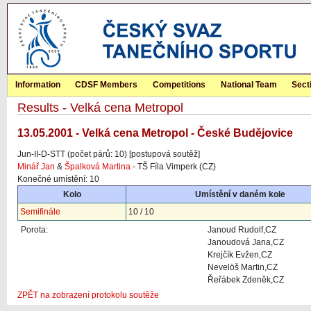
Information
CDSF Members
Competitions
National Team
Sect
Results - Velká cena Metropol
13.05.2001 - Velká cena Metropol - České Budějovice
Jun-II-D-STT (počet párů: 10) [postupová soutěž]
Minář Jan
&
Špalková Martina
- TŠ Fíla Vimperk (CZ)
Konečné umístění: 10
Kolo
Umístění v daném kole
Semifinále
10 / 10
Porota:
Janoud Rudolf,CZ
Janoudová Jana,CZ
Krejčík Evžen,CZ
Nevelöš Martin,CZ
Řeřábek Zdeněk,CZ
ZPĚT na zobrazení protokolu soutěže