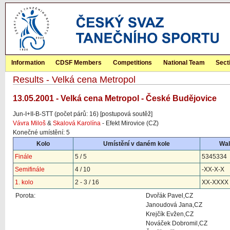
Information
CDSF Members
Competitions
National Team
Sect
Results - Velká cena Metropol
13.05.2001 - Velká cena Metropol - České Budějovice
Jun-I+II-B-STT (počet párů: 16) [postupová soutěž]
Vávra Miloš
&
Skalová Karolína
- Efekt Mirovice (CZ)
Konečné umístění: 5
Kolo
Umístění v daném kole
Wal
Finále
5 / 5
5345334
Semifinále
4 / 10
-XX-X-X
1. kolo
2 - 3 / 16
XX-XXXX
Porota:
Dvořák Pavel,CZ
Janoudová Jana,CZ
Krejčík Evžen,CZ
Nováček Dobromil,CZ