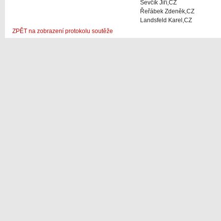
Ševčík Jiří,CZ
Řeřábek Zdeněk,CZ
Landsfeld Karel,CZ
ZPĚT na zobrazení protokolu soutěže