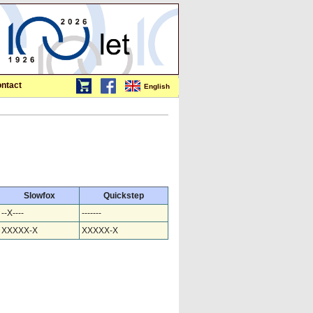
ntact
English
Slowfox
Quickstep
--X----
-------
XXXXX-X
XXXXX-X