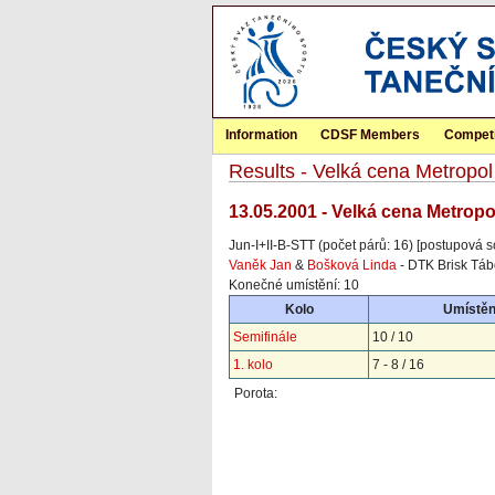
Information
CDSF Members
Competi
Results - Velká cena Metropol
13.05.2001 - Velká cena Metrop
Jun-I+II-B-STT (počet párů: 16) [postupová s
Vaněk Jan
&
Bošková Linda
- DTK Brisk Táb
Konečné umístění: 10
Kolo
Umístěn
Semifinále
10 / 10
1. kolo
7 - 8 / 16
Porota: