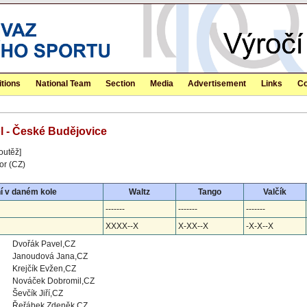
tions
National Team
Section
Media
Advertisement
Links
Co
ol - České Budějovice
outěž]
or (CZ)
í v daném kole
Waltz
Tango
Valčík
-------
-------
-------
XXXX--X
X-XX--X
-X-X--X
Dvořák Pavel,CZ
Janoudová Jana,CZ
Krejčík Evžen,CZ
Nováček Dobromil,CZ
Ševčík Jiří,CZ
Řeřábek Zdeněk,CZ