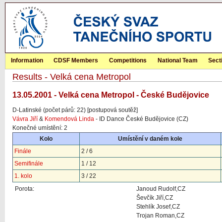
Information
CDSF Members
Competitions
National Team
Sect
Results - Velká cena Metropol
13.05.2001 - Velká cena Metropol - České Budějovice
D-Latinské (počet párů: 22) [postupová soutěž]
Vávra Jiří
&
Komendová Linda
- ID Dance České Budějovice (CZ)
Konečné umístění: 2
Kolo
Umístění v daném kole
Finále
2 / 6
Semifinále
1 / 12
1. kolo
3 / 22
Porota:
Janoud Rudolf,CZ
Ševčík Jiří,CZ
Stehlík Josef,CZ
Trojan Roman,CZ