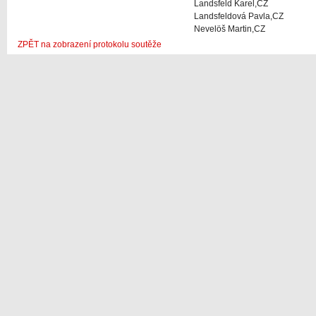
Landsfeld Karel,CZ
Landsfeldová Pavla,CZ
Nevelöš Martin,CZ
ZPĚT na zobrazení protokolu soutěže