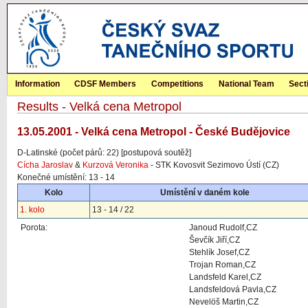
Information
CDSF Members
Competitions
National Team
Sect
Results - Velká cena Metropol
13.05.2001 - Velká cena Metropol - České Budějovice
D-Latinské (počet párů: 22) [postupová soutěž]
Cícha Jaroslav
&
Kurzová Veronika
- STK Kovosvit Sezimovo Ústí (CZ)
Konečné umístění: 13 - 14
Kolo
Umístění v daném kole
1. kolo
13 - 14 / 22
Porota:
Janoud Rudolf,CZ
Ševčík Jiří,CZ
Stehlík Josef,CZ
Trojan Roman,CZ
Landsfeld Karel,CZ
Landsfeldová Pavla,CZ
Nevelöš Martin,CZ