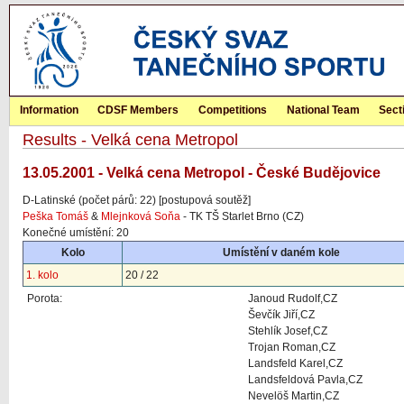
Information
CDSF Members
Competitions
National Team
Sect
Results - Velká cena Metropol
13.05.2001 - Velká cena Metropol - České Budějovice
D-Latinské (počet párů: 22) [postupová soutěž]
Peška Tomáš
&
Mlejnková Soňa
- TK TŠ Starlet Brno (CZ)
Konečné umístění: 20
Kolo
Umístění v daném kole
1. kolo
20 / 22
Porota:
Janoud Rudolf,CZ
Ševčík Jiří,CZ
Stehlík Josef,CZ
Trojan Roman,CZ
Landsfeld Karel,CZ
Landsfeldová Pavla,CZ
Nevelöš Martin,CZ