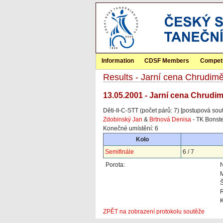
Information
CDSF Members
Competi
Results - Jarní cena Chrudim
13.05.2001 - Jarní cena Chrudi
Děti-II-C-STT (počet párů: 7) [postupová sou
Zdobinský Jan
&
Brtnová Denisa
- TK Bonst
Konečné umístění: 6
Kolo
Semifinále
6 / 7
Porota:
Š
R
K
ZPĚT na zobrazení protokolu soutěže