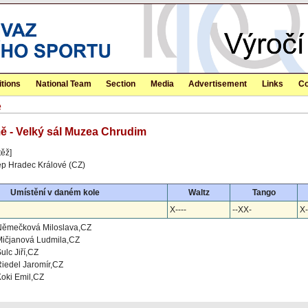
tions
National Team
Section
Media
Advertisement
Links
Co
ě
mě - Velký sál Muzea Chrudim
těž]
ep Hradec Králové (CZ)
Umístění v daném kole
Waltz
Tango
X----
--XX-
X-
Němečková Miloslava,CZ
Mičjanová Ludmila,CZ
ulc Jiří,CZ
iedel Jaromír,CZ
oki Emil,CZ