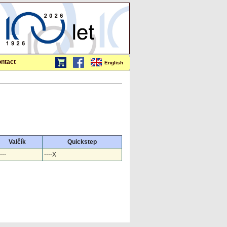
ntact
English
Valčík
Quickstep
---
----X