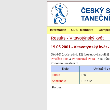
Information
CDSF Members
Competi
Results - Vltavotýnský květ
19.05.2001 - Vltavotýnský květ 
Děti-I-D (počet párů: 12) [postupová soutěž]
Pavlíček Filip
&
Panochová Petra
- KTS Týn 
Konečné umístění: 1
Kolo
Umístění v
Finále
1 / 6
Semifinále
1 - 2 / 12
Porota: