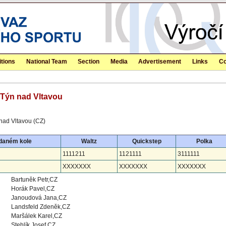
tions
National Team
Section
Media
Advertisement
Links
Co
- Týn nad Vltavou
nad Vltavou (CZ)
 daném kole
Waltz
Quickstep
Polka
1111211
1121111
3111111
XXXXXXX
XXXXXXX
XXXXXXX
Bartuněk Petr,CZ
Horák Pavel,CZ
Janoudová Jana,CZ
Landsfeld Zdeněk,CZ
Maršálek Karel,CZ
Stehlík Josef,CZ