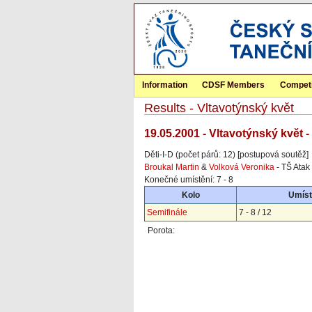
Information
CDSF Members
Competi
Results - Vltavotýnský květ
19.05.2001 - Vltavotýnský květ 
Děti-I-D (počet párů: 12) [postupová soutěž]
Broukal Martin
&
Volková Veronika
- TŠ Atak
Konečné umístění: 7 - 8
Kolo
Umíst
Semifinále
7 - 8 / 12
Porota: