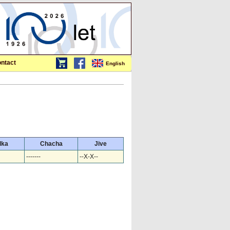
ntact
English
lka
Chacha
Jive
-------
--X-X--