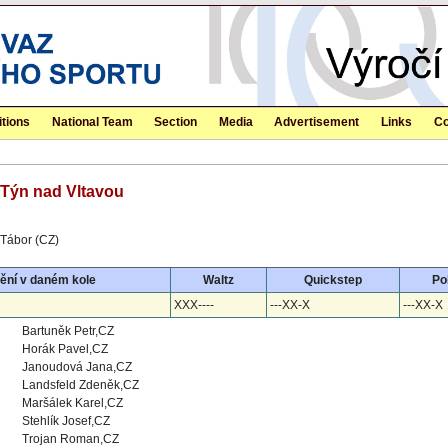
tions
National Team
Section
Media
Advertisement
Links
Co
- Týn nad Vltavou
 Tábor (CZ)
ění v daném kole
Waltz
Quickstep
Po
XXX----
---XX-X
---XX-X
Bartuněk Petr,CZ
Horák Pavel,CZ
Janoudová Jana,CZ
Landsfeld Zdeněk,CZ
Maršálek Karel,CZ
Stehlík Josef,CZ
Trojan Roman,CZ