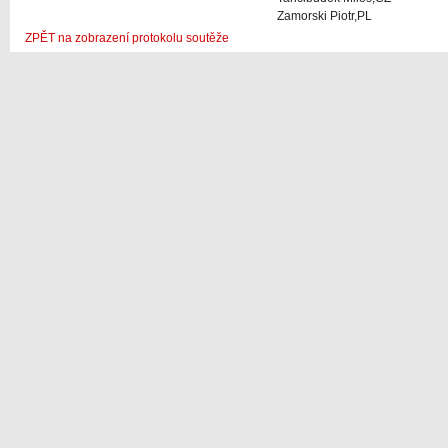
Zamorski Piotr,PL
ZPĚT na zobrazení protokolu soutěže