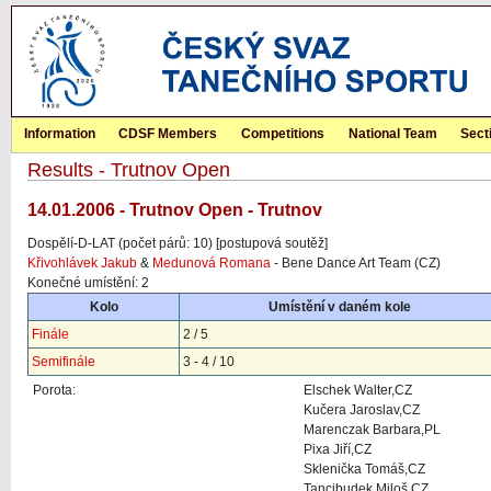
Information
CDSF Members
Competitions
National Team
Sect
Results - Trutnov Open
14.01.2006 - Trutnov Open - Trutnov
Dospělí-D-LAT (počet párů: 10) [postupová soutěž]
Křivohlávek Jakub
&
Medunová Romana
- Bene Dance Art Team (CZ)
Konečné umístění: 2
Kolo
Umístění v daném kole
Finále
2 / 5
Semifinále
3 - 4 / 10
Porota:
Elschek Walter,CZ
Kučera Jaroslav,CZ
Marenczak Barbara,PL
Pixa Jiří,CZ
Sklenička Tomáš,CZ
Tancibudek Miloš,CZ