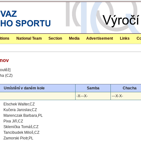
tions
National Team
Section
Media
Advertisement
Links
Co
tnov
outěž]
aha (CZ)
Umístění v daném kole
Samba
Chacha
-X---X-
---X-X-
Elschek Walter,CZ
Kučera Jaroslav,CZ
Marenczak Barbara,PL
Pixa Jiří,CZ
Sklenička Tomáš,CZ
Tancibudek Miloš,CZ
Zamorski Piotr,PL