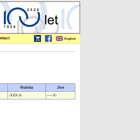
ntact
English
Rumba
Jive
-XXX-X-
-----X-