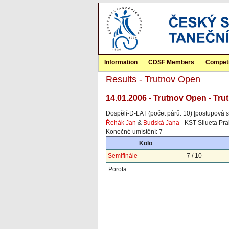
Information
CDSF Members
Competi
Results - Trutnov Open
14.01.2006 - Trutnov Open - Tru
Dospělí-D-LAT (počet párů: 10) [postupová s
Řehák Jan
&
Budská Jana
- KST Silueta Pr
Konečné umístění: 7
Kolo
Semifinále
7 / 10
Porota: