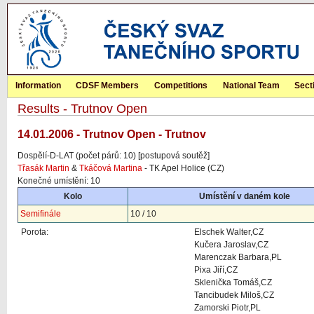
Information
CDSF Members
Competitions
National Team
Sect
Results - Trutnov Open
14.01.2006 - Trutnov Open - Trutnov
Dospělí-D-LAT (počet párů: 10) [postupová soutěž]
Třasák Martin
&
Tkáčová Martina
- TK Apel Holice (CZ)
Konečné umístění: 10
Kolo
Umístění v daném kole
Semifinále
10 / 10
Porota:
Elschek Walter,CZ
Kučera Jaroslav,CZ
Marenczak Barbara,PL
Pixa Jiří,CZ
Sklenička Tomáš,CZ
Tancibudek Miloš,CZ
Zamorski Piotr,PL