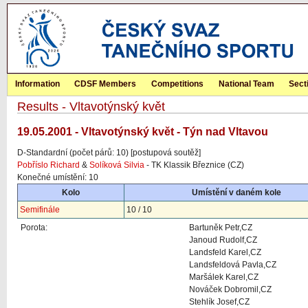
Information
CDSF Members
Competitions
National Team
Sect
Results - Vltavotýnský květ
19.05.2001 - Vltavotýnský květ - Týn nad Vltavou
D-Standardní (počet párů: 10) [postupová soutěž]
Pobříslo Richard
&
Solíková Silvia
- TK Klassik Březnice (CZ)
Konečné umístění: 10
Kolo
Umístění v daném kole
Semifinále
10 / 10
Porota:
Bartuněk Petr,CZ
Janoud Rudolf,CZ
Landsfeld Karel,CZ
Landsfeldová Pavla,CZ
Maršálek Karel,CZ
Nováček Dobromil,CZ
Stehlík Josef,CZ