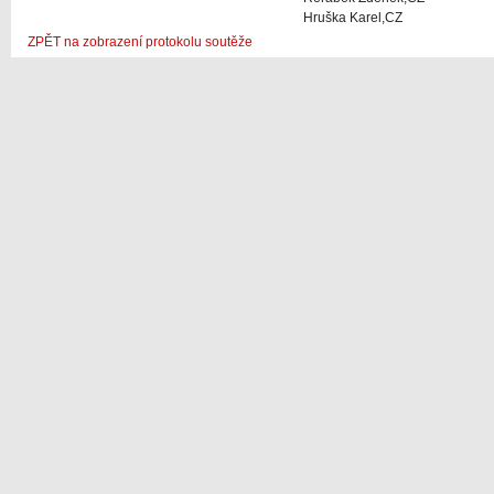
Hruška Karel,CZ
ZPĚT na zobrazení protokolu soutěže