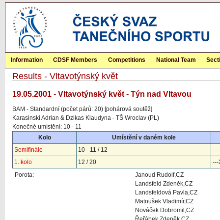
Information
CDSF Members
Competitions
National Team
Sect
Results - Vltavotýnský květ
19.05.2001 - Vltavotýnský květ - Týn nad Vltavou
BAM - Standardní (počet párů: 20) [pohárová soutěž]
Karasinski Adrian & Dzikas Klaudyna - TŠ Wroclav (PL)
Konečné umístění: 10 - 11
Kolo
Umístění v daném kole
Semifinále
10 - 11 / 12
---
1. kolo
12 / 20
--
Porota:
Janoud Rudolf,CZ
Landsfeld Zdeněk,CZ
Landsfeldová Pavla,CZ
Matoušek Vladimír,CZ
Nováček Dobromil,CZ
Řeřábek Zdeněk,CZ