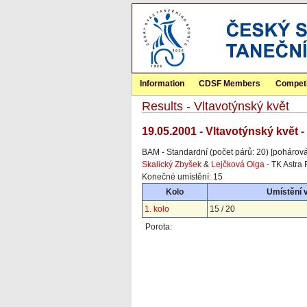
Information
CDSF Members
Competi
Results - Vltavotýnský květ
19.05.2001 - Vltavotýnský květ 
BAM - Standardní (počet párů: 20) [pohárová
Skalický Zbyšek
&
Lejčková Olga
- TK Astra 
Konečné umístění: 15
Kolo
Umístění 
1. kolo
15 / 20
Porota: