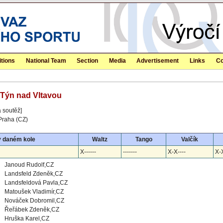
tions
National Team
Section
Media
Advertisement
Links
Co
- Týn nad Vltavou
 soutěž]
Praha (CZ)
v daném kole
Waltz
Tango
Valčík
X------
-------
X-X----
X-X
Janoud Rudolf,CZ
Landsfeld Zdeněk,CZ
Landsfeldová Pavla,CZ
Matoušek Vladimír,CZ
Nováček Dobromil,CZ
Řeřábek Zdeněk,CZ
Hruška Karel,CZ