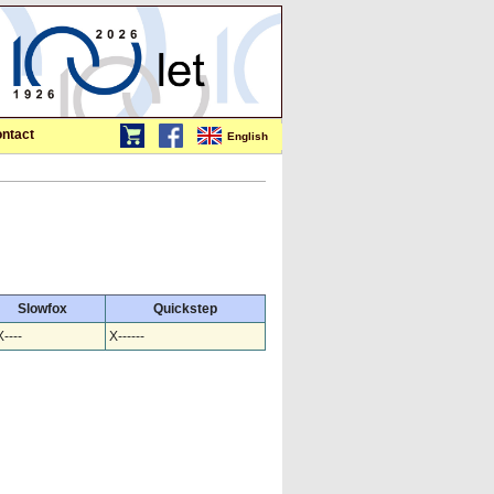
ntact
English
Slowfox
Quickstep
----
X------