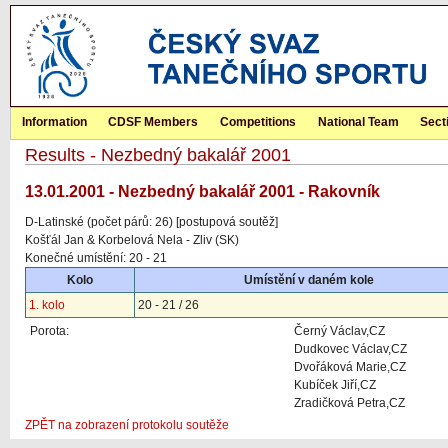
Information
CDSF Members
Competitions
National Team
Sect
Results - Nezbedný bakalář 2001
13.01.2001 - Nezbedný bakalář 2001 - Rakovník
D-Latinské (počet párů: 26) [postupová soutěž]
Košťál Jan & Korbelová Nela - Zliv (SK)
Konečné umístění: 20 - 21
Kolo
Umístění v daném kole
1. kolo
20 - 21 / 26
Porota:
Černý Václav,CZ
Dudkovec Václav,CZ
Dvořáková Marie,CZ
Kubíček Jiří,CZ
Zradičková Petra,CZ
ZPĚT na zobrazení protokolu soutěže