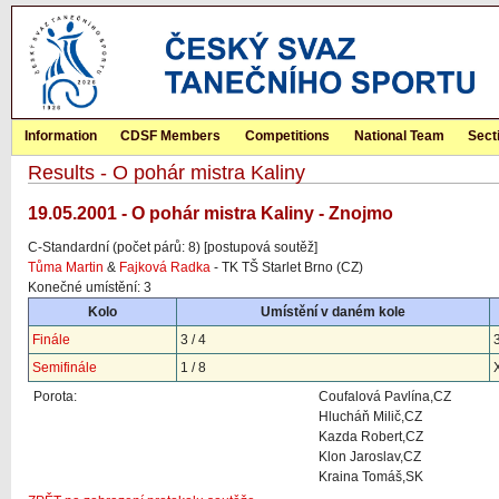
Information
CDSF Members
Competitions
National Team
Sect
Results - O pohár mistra Kaliny
19.05.2001 - O pohár mistra Kaliny - Znojmo
C-Standardní (počet párů: 8) [postupová soutěž]
Tůma Martin
&
Fajková Radka
- TK TŠ Starlet Brno (CZ)
Konečné umístění: 3
Kolo
Umístění v daném kole
Finále
3 / 4
Semifinále
1 / 8
Porota:
Coufalová Pavlína,CZ
Hlucháň Milič,CZ
Kazda Robert,CZ
Klon Jaroslav,CZ
Kraina Tomáš,SK