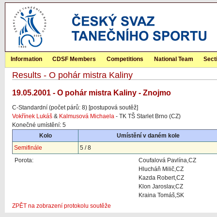
Information
CDSF Members
Competitions
National Team
Sect
Results - O pohár mistra Kaliny
19.05.2001 - O pohár mistra Kaliny - Znojmo
C-Standardní (počet párů: 8) [postupová soutěž]
Vokřínek Lukáš
&
Kalmusová Michaela
- TK TŠ Starlet Brno (CZ)
Konečné umístění: 5
Kolo
Umístění v daném kole
Semifinále
5 / 8
Porota:
Coufalová Pavlína,CZ
Hlucháň Milič,CZ
Kazda Robert,CZ
Klon Jaroslav,CZ
Kraina Tomáš,SK
ZPĚT na zobrazení protokolu soutěže