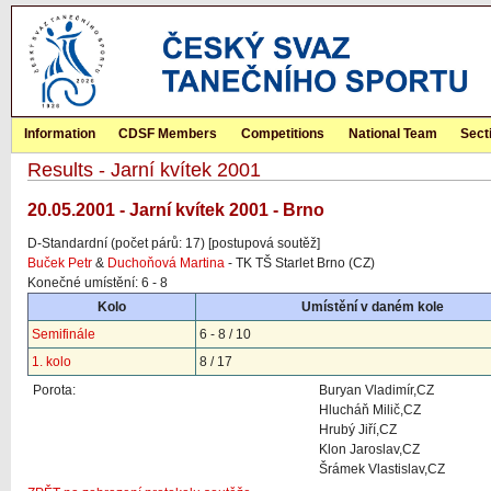
Information
CDSF Members
Competitions
National Team
Sect
Results - Jarní kvítek 2001
20.05.2001 - Jarní kvítek 2001 - Brno
D-Standardní (počet párů: 17) [postupová soutěž]
Buček Petr
&
Duchoňová Martina
- TK TŠ Starlet Brno (CZ)
Konečné umístění: 6 - 8
Kolo
Umístění v daném kole
Semifinále
6 - 8 / 10
1. kolo
8 / 17
Porota:
Buryan Vladimír,CZ
Hlucháň Milič,CZ
Hrubý Jiří,CZ
Klon Jaroslav,CZ
Šrámek Vlastislav,CZ