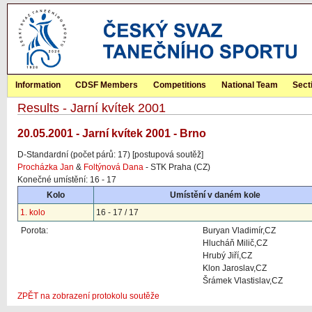
Information
CDSF Members
Competitions
National Team
Sect
Results - Jarní kvítek 2001
20.05.2001 - Jarní kvítek 2001 - Brno
D-Standardní (počet párů: 17) [postupová soutěž]
Procházka Jan
&
Foltýnová Dana
- STK Praha (CZ)
Konečné umístění: 16 - 17
Kolo
Umístění v daném kole
1. kolo
16 - 17 / 17
Porota:
Buryan Vladimír,CZ
Hlucháň Milič,CZ
Hrubý Jiří,CZ
Klon Jaroslav,CZ
Šrámek Vlastislav,CZ
ZPĚT na zobrazení protokolu soutěže