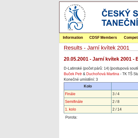
Information
CDSF Members
Competi
Results - Jarní kvítek 2001
20.05.2001 - Jarní kvítek 2001 -
D-Latinské (počet párů: 14) [postupová sout
Buček Petr
&
Duchoňová Martina
- TK TŠ Sta
Konečné umístění: 3
Kolo
Finále
3 / 4
Semifinále
2 / 8
1. kolo
2 / 14
Porota: