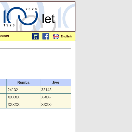
ntact
English
Rumba
Jive
24132
32143
XXXXX
X-XX-
XXXXX
XXXX-