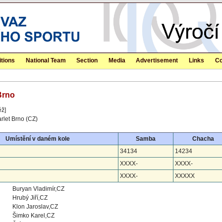
tions
National Team
Section
Media
Advertisement
Links
Co
 Brno
ěž]
rlet Brno (CZ)
Umístění v daném kole
Samba
Chacha
34134
14234
XXXX-
XXXX-
XXXX-
XXXXX
Buryan Vladimír,CZ
Hrubý Jiří,CZ
Klon Jaroslav,CZ
Šimko Karel,CZ