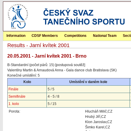
Information
CDSF Members
Competitions
National Team
Sect
Results - Jarní kvítek 2001
20.05.2001 - Jarní kvítek 2001 - Brno
B-Standardní (počet párů: 15) [postupová soutěž]
Valentíny Martin & Arnaudová Anna - Gala dance club Bratislava (SK)
Konečné umístění: 5
Kolo
Umístění v daném kole
Finále
5 / 5
Semifinále
4 - 5 / 8
1. kolo
5 / 15
Porota:
Hlucháň Milič,CZ
Hrubý Jiří,CZ
Klon Jaroslav,CZ
Šimko Karel,CZ