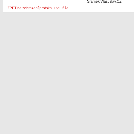
Šrámek Vlastislav,CZ
ZPĚT na zobrazení protokolu soutěže