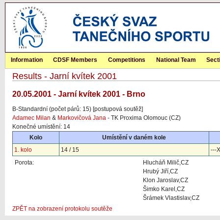
Information
CDSF Members
Competitions
National Team
Sect
Results - Jarní kvítek 2001
20.05.2001 - Jarní kvítek 2001 - Brno
B-Standardní (počet párů: 15) [postupová soutěž]
Adamec Milan
&
Markovičová Jana
- TK Proxima Olomouc (CZ)
Konečné umístění: 14
Kolo
Umístění v daném kole
1. kolo
14 / 15
---
Porota:
Hlucháň Milič,CZ
Hrubý Jiří,CZ
Klon Jaroslav,CZ
Šimko Karel,CZ
Šrámek Vlastislav,CZ
ZPĚT na zobrazení protokolu soutěže