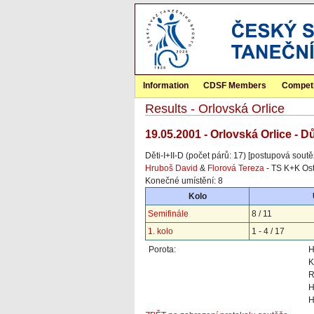
Information
CDSF Members
Competi
Results - Orlovská Orlice
19.05.2001 - Orlovská Orlice - 
Děti-I+II-D (počet párů: 17) [postupová soutě
Hruboš David
&
Florová Tereza
- TS K+K Ost
Konečné umístění: 8
Kolo
Semifinále
8 / 11
1. kolo
1 - 4 / 17
Porota:
H
K
R
H
H