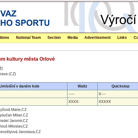
tions
National Team
Section
Media
Advertisement
Links
Co
Dům kultury města Orlové
ž]
rava (CZ)
Umístění v daném kole
Waltz
Quickstep
-----
X----
XXXX-
XXXXX
yžová Marie,CZ
ysučan Milan,CZ
iedel Jaromír,CZ
louš Miloslav,CZ
enzélyová Jaroslava,CZ