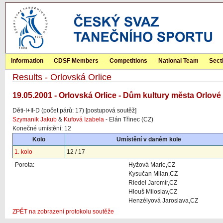
Information
CDSF Members
Competitions
National Team
Sect
Results - Orlovská Orlice
19.05.2001 - Orlovská Orlice - Dům kultury města Orlové
Děti-I+II-D (počet párů: 17) [postupová soutěž]
Szymanik Jakub
&
Kufová Izabela
- Elán Třinec (CZ)
Konečné umístění: 12
Kolo
Umístění v daném kole
1. kolo
12 / 17
Porota:
Hyžová Marie,CZ
Kysučan Milan,CZ
Riedel Jaromír,CZ
Hlouš Miloslav,CZ
Henzélyová Jaroslava,CZ
ZPĚT na zobrazení protokolu soutěže